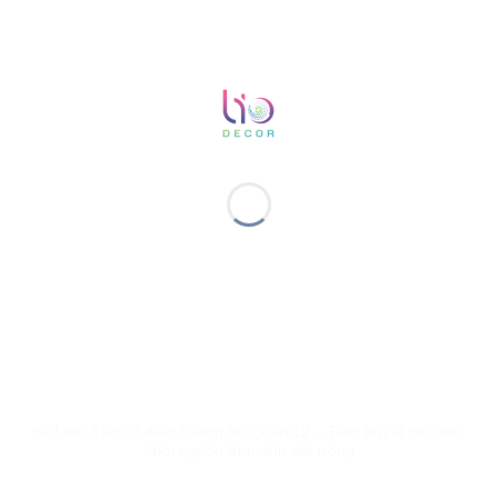
Biệt thự Tân cổ điển 5 tầng tại Quận 12 – Tâm huyết một đời,
khởi nguồn từ mảnh đất trống