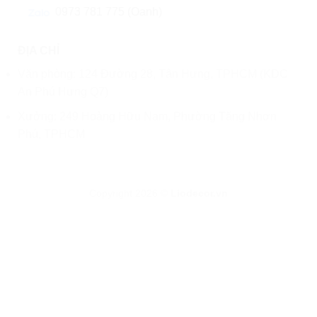
0973 781 775 (Oanh)
ĐỊA CHỈ
Văn phòng: 124 Đường 28, Tân Hưng, TPHCM (KDC
An Phú Hưng Q7)
Xưởng: 249 Hoàng Hữu Nam, Phường Tăng Nhơn
Phú, TPHCM
Copyright 2026 ©
Liodecor.vn