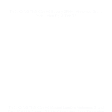
Thiết Kế Nội Thất Căn Hộ Beverly 2PN+ | Vinhomes Grand
Park – Hiện Đại & Tinh Tế
Thiết Kế Nội Thất Căn Hộ Masteri Lumière Vinhomes Grand
Park 2PN | Lio Decor – Tối Ưu Công Năng, Sang Trọng Hiện