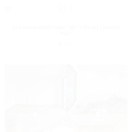
Bỏ
qua
nội
dung
SẢN PHẨM ĐƯỢC GẮN THẺ “CĂN HỘ 2 PHÒNG
NGỦ”
LỌC