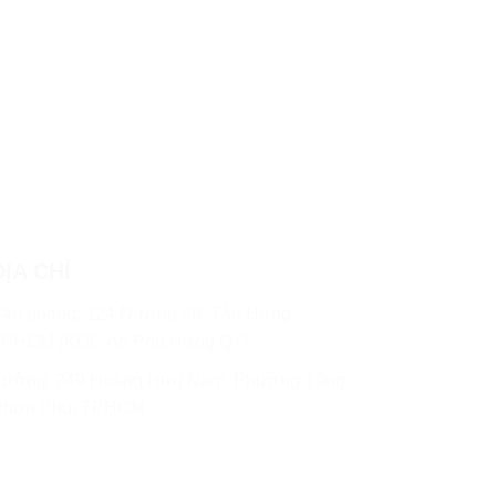
ĐỊA CHỈ
ăn phòng: 124 Đường 28, Tân Hưng,
PHCM (KDC An Phú Hưng Q7)
ưởng: 249 Hoàng Hữu Nam, Phường Tăng
Nhơn Phú, TPHCM