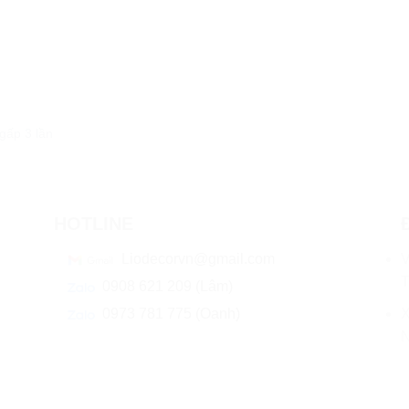
gấp 3 lần
HOTLINE
Liodecorvn@gmail.com
V
T
0908 621 209 (Lâm)
X
0973 781 775 (Oanh)