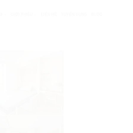
EO
GIỚI THIỆU
LIÊN HỆ
TUYỂN DỤNG
BLOG