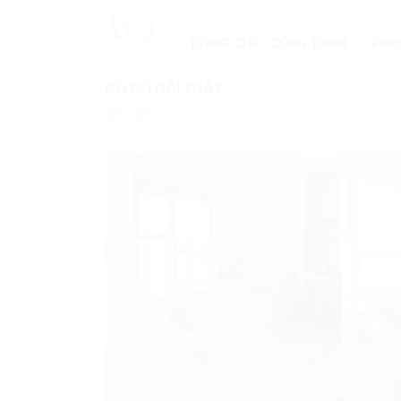
Bỏ
qua
TRANG CHỦ
CÔNG TRÌNH
VID
nội
dung
ĐỒ GỖ NỘI THẤT
LỌC