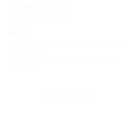
0908 621 209 (Lâm)
0973 781 775 (Oanh)
ĐỊA CHỈ
Văn phòng: 124 Đường 28, Tân Hưng, TPHCM (KDC
An Phú Hưng Q7)
Xưởng: 249 Hoàng Hữu Nam, Phường Tăng Nhơn
Phú, TPHCM
Copyright 2026 ©
Liodecor.vn