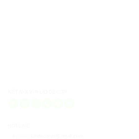
Thiết kế căn hộ Panorama Riverside 3 phòng ngủ
KẾT NỐI VỚI LIO DECOR
HOTLINE
Liodecorvn@gmail.com