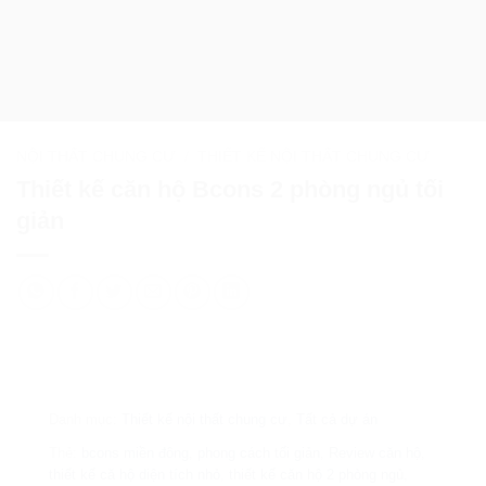
NỘI THẤT CHUNG CƯ
/
THIẾT KẾ NỘI THẤT CHUNG CƯ
Thiết kế căn hộ Bcons 2 phòng ngủ tối
giản
Danh mục:
Thiết kế nội thất chung cư
,
Tất cả dự án
Thẻ:
bcons miền đông
,
phong cách tối giản
,
Review căn hộ
,
thiết kế că hộ diện tích nhỏ
,
thiết kế căn hộ 2 phòng ngủ
,