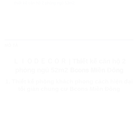
thiết kế căn hộ 2 phòng ngủ 53m2
MÔ TẢ
ＬＩＯＤＥＣＯＲ | T𝐡𝐢ết kế căn hộ 2
phòng ngủ 52m2 𝗕𝗰𝗼𝗻𝘀 𝗠𝗶ề𝗻 Đô𝗻𝗴
1. Thiết kế phòng khách phong cách hiện đại
tối giản chung cư Bcons Miền Đông