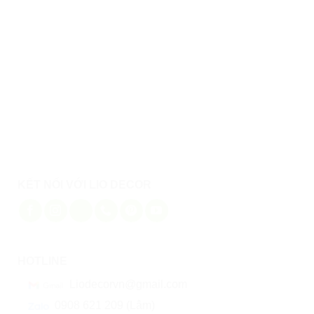
Thiết kế cải tảo căn hộ: Căn hộ cong độc đáo mang
phong cách hiện đại
KẾT NỐI VỚI LIO DECOR
HOTLINE
Liodecorvn@gmail.com
0908 621 209 (Lâm)