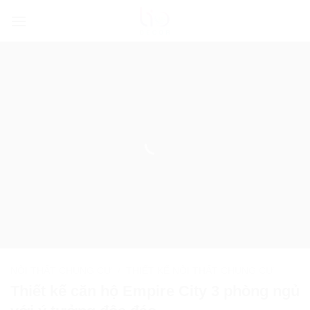
Bỏ
qua
nội
dung
NỘI THẤT CHUNG CƯ
/
THIẾT KẾ NỘI THẤT CHUNG CƯ
Thiết kế căn hộ Empire City 3 phòng ngủ