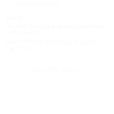
0973 781 775 (Oanh)
ĐỊA CHỈ
Văn phòng: 124 Đường 28, Tân Hưng, TPHCM (KDC
An Phú Hưng Q7)
Xưởng: 249 Hoàng Hữu Nam, Phường Tăng Nhơn
Phú, TPHCM
Copyright 2026 ©
Liodecor.vn