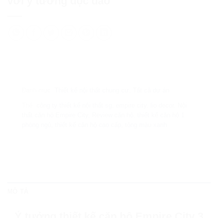
với ý tưởng độc đáo
Danh mục:
Thiết kế nội thất chung cư
,
Tất cả dự án
Thẻ:
công ty thiết kế nội thất sg
,
empire city
,
lio decor
,
Nội
thất căn hộ Empire City
,
Review căn hộ
,
thiết kế căn hộ 1
phòng ngủ
,
thiết kế căn hộ cao cấp
,
tông màu xanh
MÔ TẢ
Ý tưởng thiết kế căn hộ Empire City 3