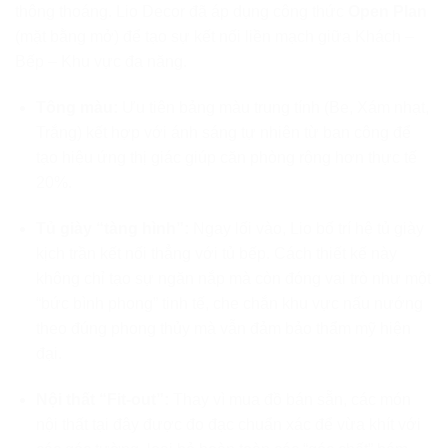
thông thoáng. Lio Decor đã áp dụng công thức
Open Plan
(mặt bằng mở) để tạo sự kết nối liền mạch giữa Khách –
Bếp – Khu vực đa năng.
Tông màu:
Ưu tiên bảng màu trung tính (Be, Xám nhạt,
Trắng) kết hợp với ánh sáng tự nhiên từ ban công để
tạo hiệu ứng thị giác giúp căn phòng rộng hơn thực tế
20%.
Tủ giày “tàng hình”:
Ngay lối vào, Lio bố trí hệ tủ giày
kịch trần kết nối thẳng với tủ bếp. Cách thiết kế này
không chỉ tạo sự ngăn nắp mà còn đóng vai trò như một
“bức bình phong” tinh tế, che chắn khu vực nấu nướng
theo đúng phong thủy mà vẫn đảm bảo thẩm mỹ hiện
đại.
Nội thất “Fit-out”:
Thay vì mua đồ bán sẵn, các món
nội thất tại đây được đo đạc chuẩn xác để vừa khít với