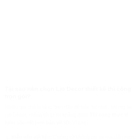
Tại sao nên chọn Lio Decor thiết kế thi công
trọn gói?
Nhiều gia chủ lo lắng “treo đầu dê bán thịt chó”, nhưng tại
Lio Decor, chúng tôi tự tin khẳng định:
Thi công thực tế
luôn sắc nét hơn bản vẽ 3D
. Vì sao?
Hiểu sâu vật liệu:
Chúng tôi không chỉ vẽ màu lên hình,