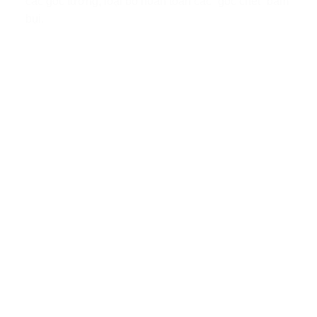
các góc tường, loại bỏ hoàn toàn các “góc chết” bám
bụi.