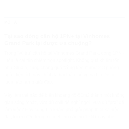
MÔ TẢ
Tại sao dòng căn hộ 1PN+ tại Vinhomes
Grand Park lại được ưa chuộng?
Trong “vũ trụ” căn hộ tại Vinhomes Grand Park, dòng 1PN+
luôn là cái tên chiếm trọn spotlight. Không quá khiêm tốn
như Studio, cũng chẳng quá “cồng kềnh” như 2-3 phòng
ngủ, diện tích này chính là bài toán thú vị mà Lio Decor
luôn hào hứng giải đáp.
Vậy làm thế nào để biến khoảng 45-50m2 thành một không
gian sống “chất”, vừa đủ chill để nghỉ ngơi, vừa đủ “pro” để
làm việc? Hãy cùng Lio khám phá giải pháp thiết kế hiện
đại, tối ưu đến từng milimet cho căn hộ 1PN+ này nhé!