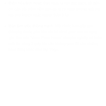
Biến hóa linh hoạt:
Ban ngày là nơi đọc sách, tối đến
chỉ cần trải thêm nệm gòn ép là có ngay phòng ngủ thứ
hai cho khách hoặc người thân ở lại.
Bàn làm việc thông minh:
Một chiếc bàn gấp gọn
(Murphy desk) gắn liền với hệ tủ sẽ giúp bạn có ngay
góc làm việc “Work From Home” chuyên nghiệp và biến
mất chỉ trong 3 giây khi cần không gian để cho những
hoạt động khác như tập Yoga.