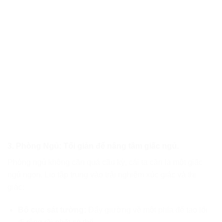
3. Phòng Ngủ: Tối giản để nâng tầm giấc ngủ.
Phòng ngủ không cần quá cầu kỳ, cái ta cần là một giấc
ngủ ngon. Lio tập trung vào trải nghiệm xúc giác và thị
giác:
Bố cục sát tường:
Đẩy giường về một phía để tạo lối