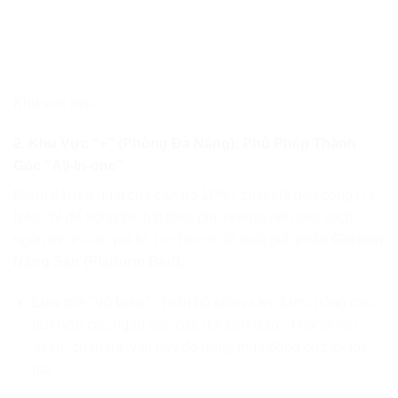
Khu vực bếp
2. Khu Vực “+” (Phòng Đa Năng): Phù Phép Thành
Góc “All-in-one”
Điểm đắt giá nhất của căn hộ 1PN+ chính là dấu cộng (+).
Nếu chỉ để trống thì thật lãng phí, nhưng nếu làm vách
ngăn kín thì lại quá bí. Lio Decor đề xuất giải pháp
Giường
Nâng Sàn (Platform Bed)
:
Lưu trữ “vô biên”:
Toàn bộ phần sàn được nâng cao,
tích hợp các ngăn hộc cực đại bên dưới. Đây là nơi
“giấu” chăn ga, vali hay đồ dùng mùa đông cực kỳ lợi
hại.