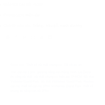
Diện tích căn hộ: ~50m²
Phong cách:
Hiện đại
Chủ đề màu sắc:
Trắng, nâu gỗ, xanh dương
Danh mục:
Thiết kế nội thất chung cư
,
Tất cả dự án
Thẻ:
căn hộ 1 pn+
,
giường nâng sàn thông minh
,
Lio Decor
thi công nội thất
,
nội thất chung cư hiện đại TP.HCM
,
Nội that
Vinhome Grand Park
,
nội thất Vinhomes Grand Park
,
Review
căn hộ
,
thiết kế căn hộ 1PN+ Vinhomes Grand Park
,
thiết kế
phòng đa năng căn hộ 1PN+