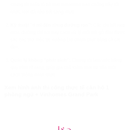
chúng tôi hiểu rõ bề mặt melamine nào chống trầy tốt
nhất, loại đá nào bắt sáng nhất.
Kỹ thuật “tỉ mỉ đến từng đường ron”:
Các chi tiết nẹp
inox, đường chỉ soi hay cách xử lý mối nối gỗ đều được
các bác thợ mộc tại xưởng Lio chăm chút bằng cả cái
tâm.
Quản lý không “phát sinh”:
Chúng tôi làm việc bằng
quy trình rõ ràng, giúp gia chủ kiểm soát túi tiền một
cách thông minh nhất.
Xem hình ảnh thi công thực tế căn hộ 1
phòng ngủ + Vinhomes Grand Park