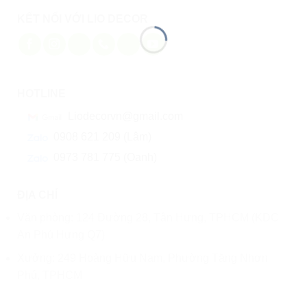
KẾT NỐI VỚI LIO DECOR
HOTLINE
Liodecorvn@gmail.com
0908 621 209 (Lâm)
0973 781 775 (Oanh)
ĐỊA CHỈ
Văn phòng: 124 Đường 28, Tân Hưng, TPHCM (KDC
An Phú Hưng Q7)
Xưởng: 249 Hoàng Hữu Nam, Phường Tăng Nhơn
Phú, TPHCM