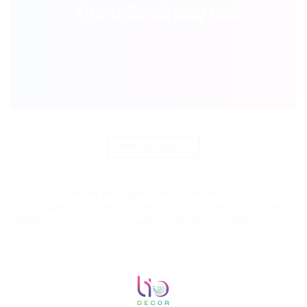
TIẾP TỤC ĐỌC
→
Đăng trong
Tin tức nội thất
,
Tuyển Dụng
,
Xưởng mộc HCM
|
Được
gắn thẻ
người tìm việc thợ mộc
,
thợ gỗ tìm việc
,
Thợ mộc tìm việc ở
TpHCM
,
thợ mộc tìm xưởng
,
tuyển thợ mộc gỗ công nghiệp