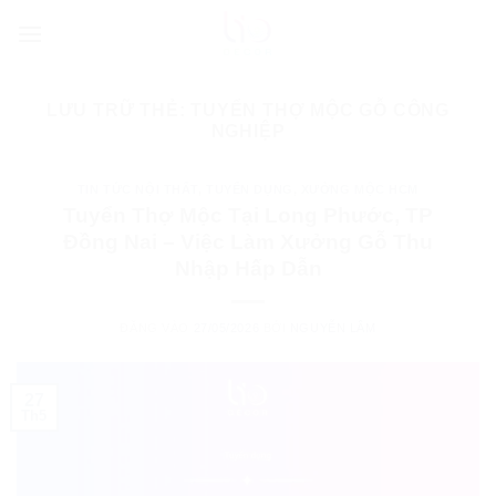
Bỏ
qua
nội
dung
LƯU TRỮ THẺ:
TUYỂN THỢ MỘC GỖ CÔNG
NGHIỆP
TIN TỨC NỘI THẤT
,
TUYỂN DỤNG
,
XƯỞNG MỘC HCM
Tuyển Thợ Mộc Tại Long Phước, TP
Đồng Nai – Việc Làm Xưởng Gỗ Thu
Nhập Hấp Dẫn
ĐĂNG VÀO
27/05/2026
BỞI
NGUYỄN LÂM
27
Th5