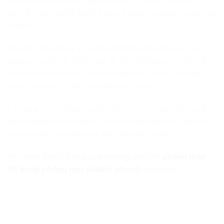
Với những chung cư xây dựng theo phong cách hoài cổ
xen lẫn hiện đại thì thiết kế tân cổ điển cho quầy bar là hợp
lý nhất.
Những thiết kế này sẽ hướng đến một vẻ đẹp khá sang
trọng và cuốn hút. Bên cạnh đó thì chú trọng về chiều sâu
cao hơn bình thường. Nếu am hiểu và có mắt thẩm mỹ,
chắc chắn bạn sẽ mê tít phong cách này.
Hy vọng, với những chia sẻ vừa rồi của chúng tôi, bạn đọc
đã dễ dàng hơn trong việc lựa chọn phong cách cũng như
lưu ý khi thiết kế quầy bar đẹp cho nhà chung cư.
>>> Xem thêm: Tổng hợp những thiết kế
phòng thay
đồ trong phòng ngủ (walkin closet)
mới nhất