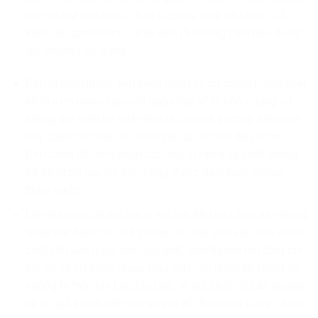
bạn có thể cân nhắc chọn các loại chất liệu như: Gỗ,
kính, đá, gạch men… Đây đều là những chất liệu được
ưa chuộng sử dụng.
Bạn là một người yêu thích rượu và có mong muốn thiết
kế tủ rượu kèm theo với quầy bar. Vì là nhà chung cư,
không thể thiết kế quá rộng rãi và phô trương. Nên bạn
hãy chọn các loại có chiều cao từ 30 cho đến 40cm.
Bên cạnh đó, nên chọn các loại tủ rượu có chất lượng
tốt để rượu lưu trữ bên trong được đảm bảo, chống
thấm nước.
Lên dự toán chi phí trước khi bắt đầu thi công, xây dựng
quầy bar đẹp cho nhà chung cư. Tuỳ vào việc lựa chọn
chất liệu làm quầy bar, loại ghế, kích thước mà tổng chi
phí sẽ có sự khác nhau. Bạn cần cân nhắc tài chính để
không bị “hớ” khi bắt đầu làm. Ví dụ, chất liệu đá granite
sẽ có giá thành đắt hơn so với gỗ. Bạn nhớ cộng cả chi