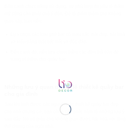
Bên cạnh chức năng sử dụng, sự phù hợp thi yếu tố thẩm
mỹ cũng cần phải chú ý đến. Để tô điểm thêm cho không
gian này, bạn nên:
Lựa chọn các loại ghế bar có màu sắc thật đẹp, hài hoà
và kiểu dáng thật bắt mắt và độc đáo.
Bên cạnh đó, nên lựa chọn thêm các đèn thả trần để
trang trí thêm cho quầy bar.
Những lưu ý quan trọng để thiết kế quầy bar
cho gia đình
Sau khi biết được các nguyên tắc thiết kế quầy bar đẹp
cho nhà chung cư, bạn cũng cần phải nắm rõ những lưu ý
sau đây. Nó sẽ giúp cho không gian được hài hoà với tổng
thể chung của ngôi nhà.