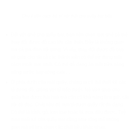
Chú ý đến cách bố trí nội thất cho quầy bar bếp
Đối với ghế cho quầy bar, bạn nên chọn loại ghế có thể
thay đổi được độ cao khi cần thiết. Đây là không gian
mà cả gia đình sử dụng. Vì vậy, thay đổi được độ cao
sẽ giúp cho tất cả các thành viên có thể sử dụng một
cách thoải mái nhất. Có thể dễ dàng ăn một bữa sáng,
uống nước hay uống cafe…
Ở phía dưới của mặt quầy, chúng ta có thể thiết kế các
tủ đựng đồ, giống với tủ bếp dưới. Nó vừa giúp cho
quầy bar được hài hoà mà còn có khả năng lưu giữ, cất
trữ đồ đạc. Chất liệu để làm tủ dưới quầy rất đa dạng.
Có thể là kính, gỗ, kim loại hoặc là inox đều được. Tuỳ
theo thiết kế của quầy bar cũng như tổng thể không
gian mà sẽ lựa chọn các chất liệu khác nhau.