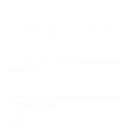
phí của những loại phụ kiện đi kèm nhé (ly, đèn trang
trí…)
Về vấn đề tạo điểm nhấn cho không gian. Bạn có thể
chọn những chiếc ly thật độc đáo và xếp ấn tượng để
tạo điểm nhấn. Thay vì việc sử dụng những chiếc đèn
thả như thông thường.
Lưu ý đến hệ thống thoát nước của quầy bar
>>> Xem thêm: Phong cách thiết kế
phòng ngủ khách
sạn đẹp
, độc đáo
3 Phong cách quầy bar đẹp cho nhà chung
cư thường sử dụng
Dưới đây là 3 phong cách thiết kế quầy bar bếp cho gia
đình thường được sử dụng phổ biến cho không gian