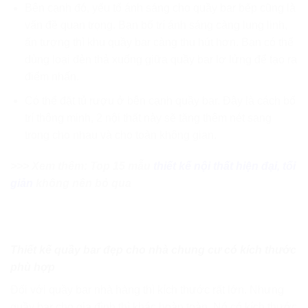
Bên cạnh đó, yếu tố ánh sáng cho quầy bar bếp cũng là
vấn đề quan trọng. Bạn bố trí ánh sáng càng lung linh,
ấn tượng thì khu quầy bar càng thu hút hơn. Bạn có thể
dùng loại đèn thả xuống giữa quầy bar lơ lửng để tạo ra
điểm nhấn.
Có thể đặt tủ rượu ở bên cạnh quầy bar. Đây là cách bố
trí thông minh, 2 nội thất này sẽ tăng thêm nét sang
trọng cho nhau và cho toàn không gian.
>>> Xem thêm: Top 15 mẫu
thiết kế nội thất hiện đại, tối
giản
không nên bỏ qua
Thiết kế quầy bar đẹp cho nhà chung cư có kích thước
phù hợp
Đối với quầy bar nhà hàng thì kích thước rất lớn. Nhưng
quầy bar cho gia đình thì khác hoàn toàn. Nó có kích thước