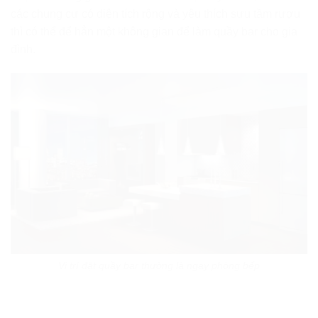
các chung cư có diện tích rộng và yêu thích sưu tầm rượu
thì có thể để hẳn một không gian để làm quầy bar cho gia
đình.
Vị trí đặt quầy bar thường là ngay phòng bếp