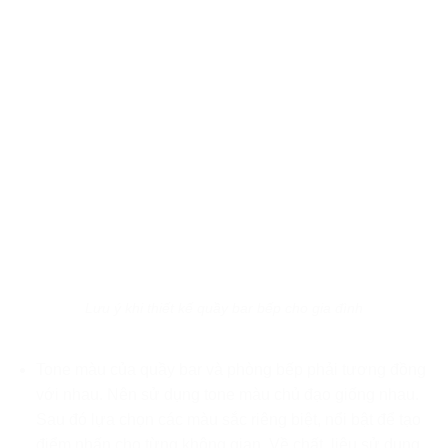
Lưu ý khi thiết kế quầy bar bếp cho gia đình
Tone màu của quầy bar và phòng bếp phải tương đồng
với nhau. Nên sử dụng tone màu chủ đạo giống nhau.
Sau đó lựa chọn các màu sắc riêng biệt, nổi bật để tạo
điểm nhấn cho từng không gian. Về chất liệu sử dụng,