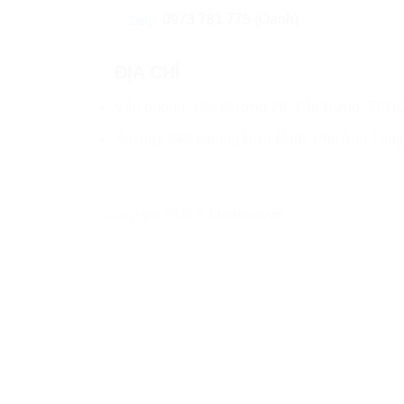
0973 781 775 (Oanh)
ĐỊA CHỈ
Văn phòng: 124 Đường 28, Tân Hưng, TPH
Xưởng: 249 Hoàng Hữu Nam, Phường Tăn
Copyright 2026 ©
Liodecor.vn