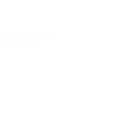
CM (KDC An Phú Hưng Q7)
g Nhơn Phú, TPHCM