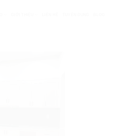
EO
GIỚI THIỆU
LIÊN HỆ
TUYỂN DỤNG
BLOG