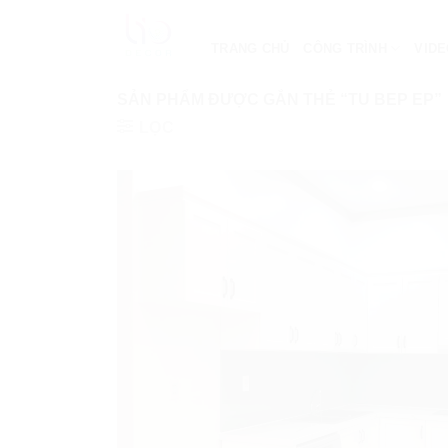
Bỏ
qua
TRANG CHỦ
CÔNG TRÌNH
VID
nội
dung
SẢN PHẨM ĐƯỢC GẮN THẺ “TU BEP EP”
LỌC