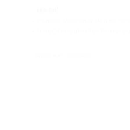
ĐỊA CHỈ
Văn phòng: 124 Đường 28, Tân Hưng, TPH
Xưởng: 249 Hoàng Hữu Nam, Phường Tăn
Copyright 2026 ©
Liodecor.vn