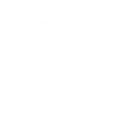
CM (KDC An Phú Hưng Q7)
g Nhơn Phú, TPHCM