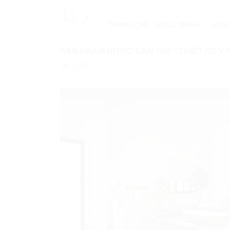
Bỏ
qua
TRANG CHỦ
CÔNG TRÌNH
VID
nội
dung
SẢN PHẨM ĐƯỢC GẮN THẺ “THIẾT KẾ V
LỌC