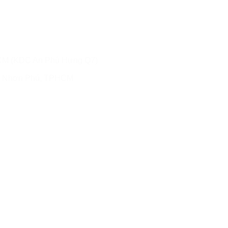
CM (KDC An Phú Hưng Q7)
g Nhơn Phú, TPHCM