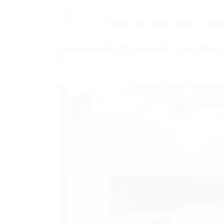
Bỏ
qua
TRANG CHỦ
CÔNG TRÌNH
VID
nội
dung
SẢN PHẨM ĐƯỢC GẮN THẺ “QUY TRÌNH L
LỌC