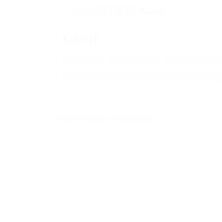
0973 781 775 (Oanh)
ĐỊA CHỈ
Văn phòng: 124 Đường 28, Tân Hưng, TPH
Xưởng: 249 Hoàng Hữu Nam, Phường Tăn
Copyright 2026 ©
Liodecor.vn