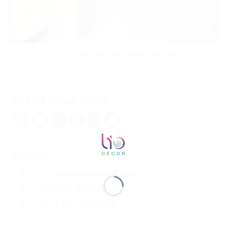
Thi công bếp tại Long Thành Đồng Nai
KẾT NỐI VỚI LIO DECOR
HOTLINE
Liodecorvn@gmail.com
0908 621 209 (Lâm)
0973 781 775 (Oanh)