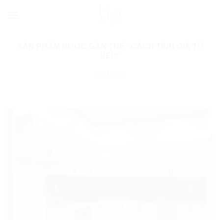
Bỏ
qua
nội
dung
SẢN PHẨM ĐƯỢC GẮN THẺ “CÁCH TÍNH GIÁ TỦ
BẾP”
LỌC