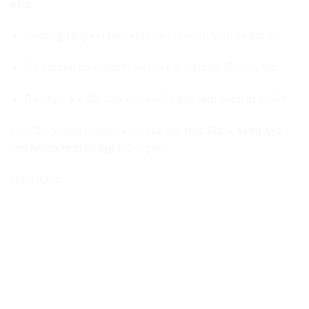
nhà
:
Giường tầng kết hợp khu vui chơi, an toàn và thú vị.
Cầu thang biến thành hệ tủ kệ trưng bày đồ sưu tập.
Bàn học dài đặt cạnh cửa sổ, ngập ánh sáng tự nhiên.
👉 Căn phòng khuyến khích bé trai
học tập – sáng tạo –
rèn luyện tính tự lập
mỗi ngày.
Hiện trạng