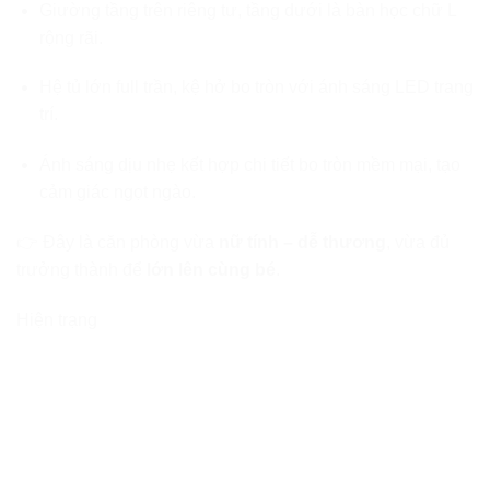
Giường tầng trên riêng tư, tầng dưới là bàn học chữ L
rộng rãi.
Hệ tủ lớn full trần, kệ hở bo tròn với ánh sáng LED trang
trí.
Ánh sáng dịu nhẹ kết hợp chi tiết bo tròn mềm mại, tạo
cảm giác ngọt ngào.
👉 Đây là căn phòng vừa
nữ tính – dễ thương
, vừa đủ
trưởng thành để
lớn lên cùng bé
.
Hiện trạng