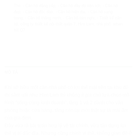
Thẻ:
- Căn hộ đẳng cấp
,
- Căn hộ đầy đủ tiện ích
,
- Căn hộ
đẹp
,
- Căn hộ độc đáo
,
- Căn hộ hiện đại
,
- Căn hộ sang
trọng
,
- Căn hộ thông minh
,
- Căn hộ tiện nghi
,
- Thiết kế căn
hộ
,
công ty thiết kế nội thất quận 7
,
Him Lam
,
nhà phố
,
urban
hill Q7
MÔ TẢ
Khi sở hữu một căn nhà phố có lợi thế mặt tiền tại khu đô
thị sầm uất như Him Lam thì không ít gia chủ lựa chọn mô
hình “sống cùng kinh doanh”: tầng 1 và 2 dành cho văn
phòng hoặc cửa hàng, tầng còn lại mới thật sự là mái ấm
của gia đình.
Đây vừa là bài toán hợp lý về tài chính, vừa tận dụng lợi
thế vị trí đắc địa. Nhưng cũng chính vì thế, không gian để ở