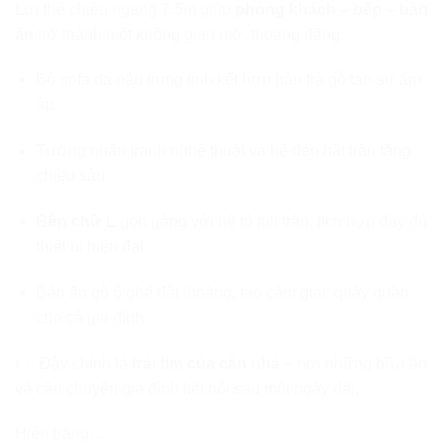
Lợi thế chiều ngang 7.5m giúp
phòng khách – bếp – bàn
ăn
trở thành một không gian mở, thoáng đãng.
Bộ sofa da nâu trung tính kết hợp bàn trà gỗ tạo sự ấm
áp.
Tường nhấn tranh nghệ thuật và hệ đèn hắt trần tăng
chiều sâu.
Bếp chữ L
gọn gàng với hệ tủ full trần, tích hợp đầy đủ
thiết bị hiện đại.
Bàn ăn gỗ 6 ghế đặt thoáng, tạo cảm giác quây quần
cho cả gia đình.
👉 Đây chính là
trái tim của căn nhà
– nơi những bữa ăn
và câu chuyện gia đình kết nối sau một ngày dài.
Hiện trạng…