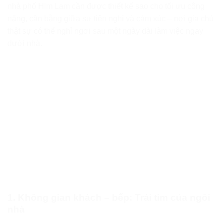
nhà phố Him Lam cần được thiết kế sao cho tối ưu công
năng, cân bằng giữa sự tiện nghi và cảm xúc – nơi gia chủ
thật sự có thể nghỉ ngơi sau một ngày dài làm việc ngay
dưới nhà.
1. Không gian khách – bếp: Trái tim của ngôi
nhà