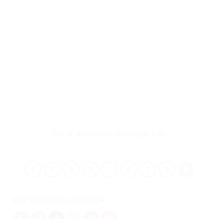
Bàn ăn thông minh kéo dài gấp 3 lần
1
2
3
…
6
7
8
9
KẾT NỐI VỚI LIO DECOR