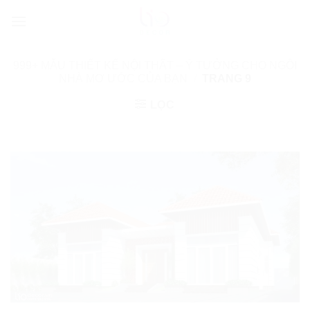
Bỏ
qua
nội
dung
999+ MẪU THIẾT KẾ NỘI THẤT – Ý TƯỞNG CHO NGÔI
NHÀ MƠ ƯỚC CỦA BẠN
/
TRANG 9
LỌC