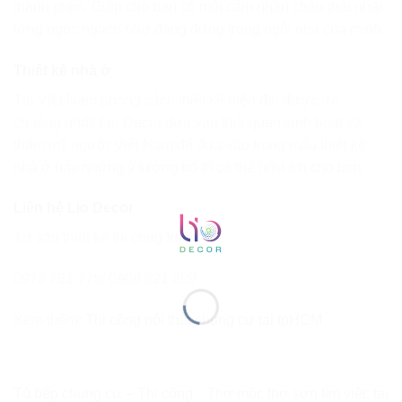
thành phim. Giúp cho bạn có một cảm nhận chân thật nhất
từng ngóc ngách như đang đứng trong ngôi nhà của mình.
Thiết kế nhà ở
Tại Việt Nam phong cách thiết kế hiện đại được ưa
chuộng nhất. Lio Decor dựa vào thói quen sinh hoạt và
thẩm mỹ người Việt Nam để đưa vào trong mẫu thiết kế
nhà ở này những ý tưởng bố trí có thể hữu ích cho bạn.
Liên hệ Lio Decor
Tư vấn thiết kế thi công trọn gói:
0973 781 775/ 0908 621 209
Xem thêm:
Thi công nội thất chung cư tại tpHCM
Tủ bếp chung cư – Thi công
Thợ mộc thợ sơn tìm việc tại