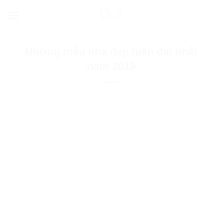
Bỏ
qua
nội
dung
Những mẫu nhà đẹp hiện đại nhất
năm 2019