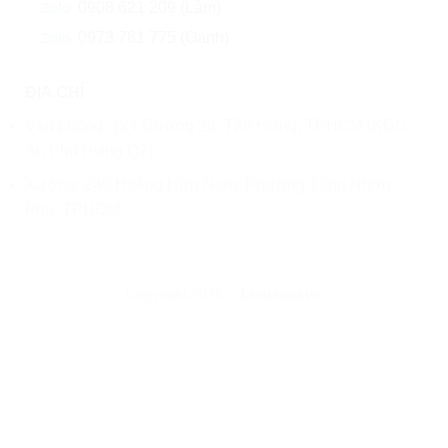
0908 621 209 (Lâm)
0973 781 775 (Oanh)
ĐỊA CHỈ
Văn phòng: 124 Đường 28, Tân Hưng, TPHCM (KDC
An Phú Hưng Q7)
Xưởng: 249 Hoàng Hữu Nam, Phường Tăng Nhơn
Phú, TPHCM
Copyright 2026 ©
Liodecor.vn