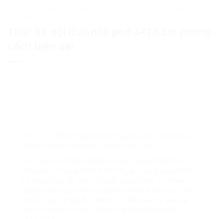
BIỆT THỰ, NHÀ PHỐ, NHÀ VƯỜN
/
THIẾT KẾ NỘI THẤT BIỆT
THỰ NHÀ VƯỜN
Thiết kế nội thất nhà phố 4×12,3m phong
cách hiện đại
Danh mục:
Thiết kế nội thất biệt thự nhà vườn
,
Tất cả dự án
,
Thiết kế kiến trúc Biệt thự, nhà phố, nhà vườn
Thẻ:
công ty thiết kế nội thất biệt thự
,
công ty thiết kế nội
thất quận 7
,
công ty thiết kế nội thất sg
,
công ty tư vấn thiết
kế
,
farm house
,
lio decor
,
nội thất nhà phố hiện đại
,
Review
căn hộ
,
thiết kế căn hộ 1 phòng ngủ
,
thiết kế căn hộ cao cấp
,
Thiết kế nội thất biệt thự
,
thiết kế nội thất biệt thự hiện đại
,
thiết kế nội thất nhà phố
,
thiết kế nội thất nhà phố đẹp
,
tư