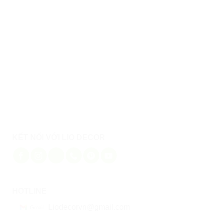
Thiết kế thi công trọn gói nhà phố Long An 5x20m
KẾT NỐI VỚI LIO DECOR
HOTLINE
Liodecorvn@gmail.com