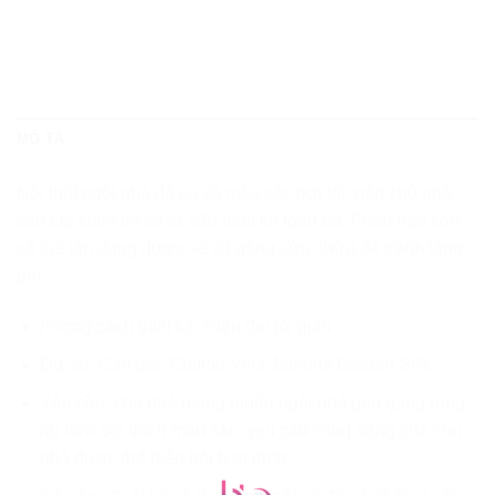
MÔ TẢ
Nội thất ngôi nhà đã cũ và màu sắc hơi tối, nên chủ nhà
cần Lio kiểm tra và tư vấn thiết kế toàn bộ. Phần nào còn
có thể tận dụng được sẽ cố gắng sửa chữa để tránh lãng
phí.
Phong cách thiết kế: Hiện đại tối giản
Dự án: Căn góc Chiffon Villa Jamona Golden Silk.
Yêu cầu: chủ nhà mong muốn ngôi nhà gọn gàng rộng
rãi hơn.Sở thích màu sắc, yêu cầu công năng của chủ
nhà được thể hiện hài hòa nhất.