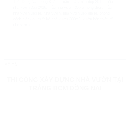
Thẻ:
Đồng Nai
,
Long Khánh
,
mẫu nhà vườn đẹp 2018
,
mẫu
nhà vườn đẹp 2019
,
mẫu nhà vườn đẹp ở nông thôn
,
mẫu
nhà vườn đẹp rẻ
,
Nhà vườn
,
nhà vườn đẹp giá rẻ
,
phong
cách hiện đại
,
thiết kế nhà vườn 200m2
,
vườn bản thiết kế
nhà vườn
MÔ TẢ
THI CÔNG XÂY DỰNG NHÀ VƯỜN TẠI
TRẢNG BOM ĐỒNG NAI