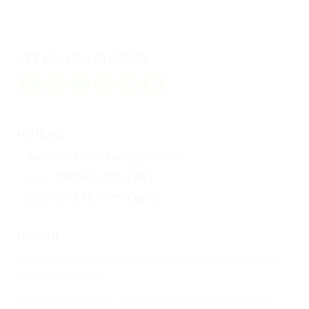
KẾT NỐI VỚI LIO DECOR
HOTLINE
Liodecorvn@gmail.com
0908 621 209 (Lâm)
0973 781 775 (Oanh)
ĐỊA CHỈ
Văn phòng: 124 Đường 28, Tân Hưng, TPHCM (KDC
An Phú Hưng Q7)
Xưởng: 249 Hoàng Hữu Nam, Phường Tăng Nhơn