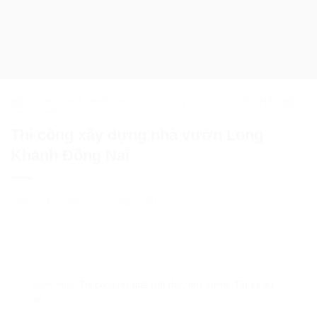
BIỆT THỰ, NHÀ PHỐ, NHÀ VƯỜN
/
THI CÔNG NỘI THẤT BIỆT
THỰ, NHÀ VƯỜN
Thi công xây dựng nhà vườn Long
Khánh Đồng Nai
Danh mục:
Thi công nội thất biệt thự, nhà vườn
,
Tất cả dự
án