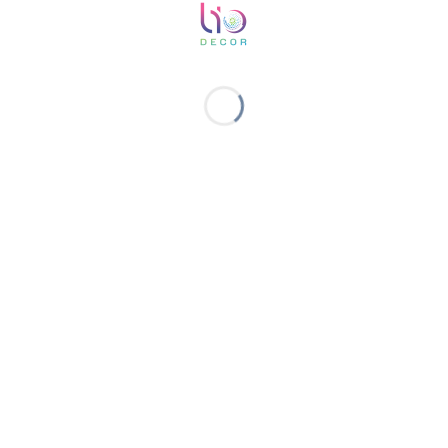
Thi công nội thất Biệt thự Tân Cổ điển tại Long Thành
Đồng Nai – Ảnh thi công full nội ngoại thất
Thiết kế căn hộ tông xám xanh phong cách hiện đai,
tiện nghi, cá tính| Phòng bé trai độc đáo| Căn hộ
Westgate 3 phòng ngủ